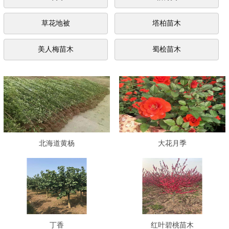
草花地被
塔柏苗木
美人梅苗木
蜀桧苗木
北海道黄杨
大花月季
丁香
红叶碧桃苗木