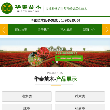
华泰苗木服务热线：13905249350
我们
网站首页
关于我们
苗木展示
新闻中心
工
PRODUCTS
华泰苗木-
产品展示
灌木类
乔木类
球类
柏树类