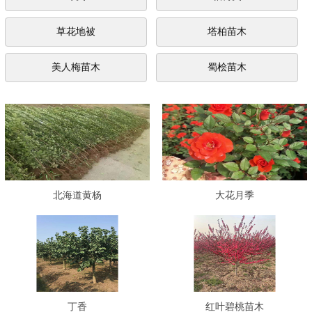
草花地被
塔柏苗木
美人梅苗木
蜀桧苗木
北海道黄杨
大花月季
丁香
红叶碧桃苗木