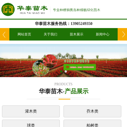
华泰苗木服务热线：13905249350
我们
网站首页
关于我们
苗木展示
新闻中心
工
PRODUCTS
华泰苗木-
产品展示
灌木类
乔木类
球类
柏树类