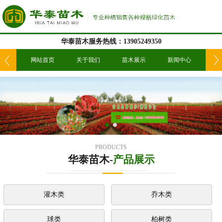
华泰苗木服务热线：13905249350
我们
网站首页
关于我们
苗木展示
新闻中心
工
PRODUCTS
华泰苗木-
产品展示
灌木类
乔木类
球类
柏树类