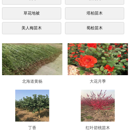
草花地被
塔柏苗木
美人梅苗木
蜀桧苗木
北海道黄杨
大花月季
丁香
红叶碧桃苗木