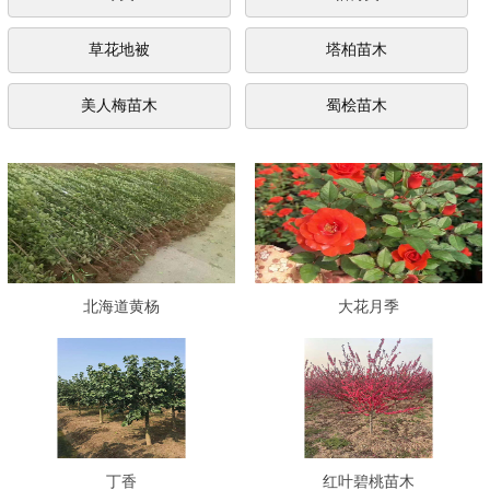
草花地被
塔柏苗木
美人梅苗木
蜀桧苗木
北海道黄杨
大花月季
丁香
红叶碧桃苗木