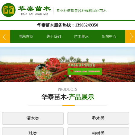
华泰苗木服务热线：13905249350
我们
网站首页
关于我们
苗木展示
新闻中心
工
PRODUCTS
华泰苗木-
产品展示
灌木类
乔木类
球类
柏树类