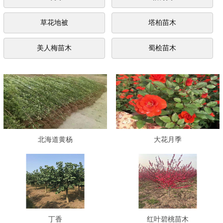
草花地被
塔柏苗木
美人梅苗木
蜀桧苗木
北海道黄杨
大花月季
丁香
红叶碧桃苗木