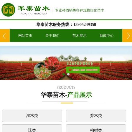
华泰苗木服务热线：13905249350
我们
网站首页
关于我们
苗木展示
新闻中心
工
PRODUCTS
华泰苗木-
产品展示
灌木类
乔木类
球类
柏树类