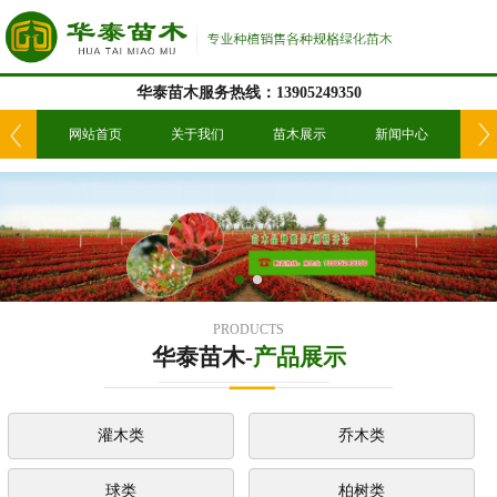
华泰苗木服务热线：13905249350
我们
网站首页
关于我们
苗木展示
新闻中心
工
PRODUCTS
华泰苗木-
产品展示
灌木类
乔木类
球类
柏树类