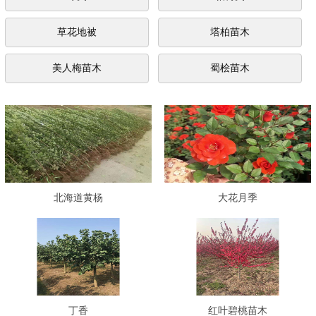
草花地被
塔柏苗木
美人梅苗木
蜀桧苗木
北海道黄杨
大花月季
丁香
红叶碧桃苗木