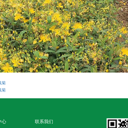
线菊
线菊
中心
联系我们