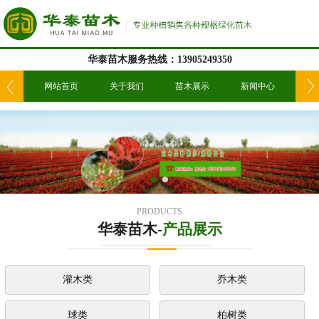
华泰苗木服务热线：13905249350
我们
网站首页
关于我们
苗木展示
新闻中心
工
PRODUCTS
华泰苗木-
产品展示
灌木类
乔木类
球类
柏树类