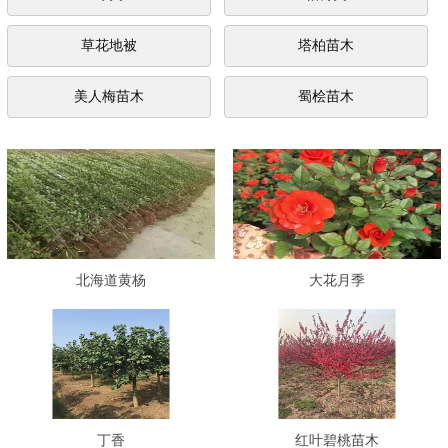
草花地被
塔柏苗木
美人梅苗木
蜀桧苗木
北海道黄杨
大花月季
丁香
红叶碧桃苗木