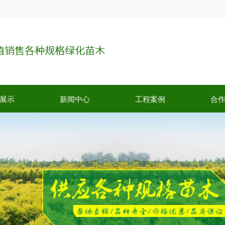
展示
新闻中心
工程案例
合