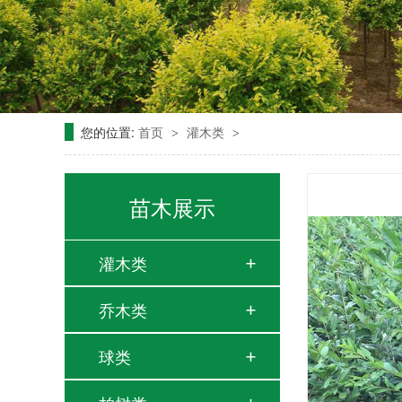
您的位置:
首页
灌木类
>
>
苗木展示
灌木类
乔木类
球类