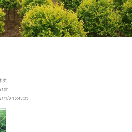
木类
91次
21/1/8 15:43:35