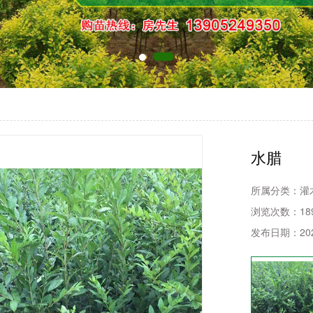
水腊
所属分类：
灌
浏览次数：
18
发布日期：
20