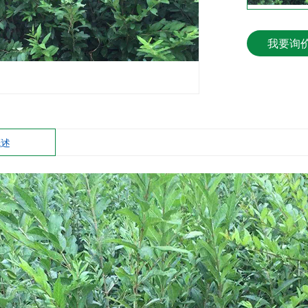
我要询
概述