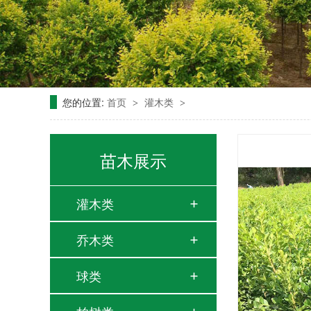
您的位置:
首页
灌木类
>
>
苗木展示
灌木类
乔木类
球类