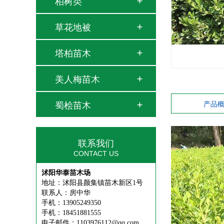
柏树类
草花地被
塔柏苗木
美人梅苗木
蜀桧苗木
产品
联系我们
CONTACT US
沭阳华泰苗木场
地址：沭阳县颜集镇苗木新区1号
联系人：房中华
手机：13905249350
手机：18451881555
电子邮件：1103976112@qq.com