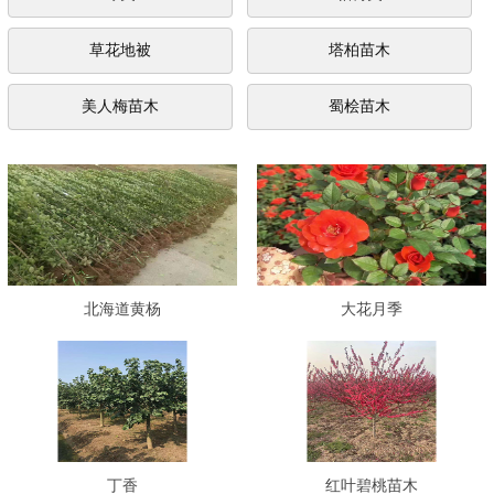
草花地被
塔柏苗木
美人梅苗木
蜀桧苗木
北海道黄杨
大花月季
丁香
红叶碧桃苗木