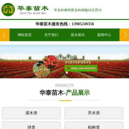
华泰苗木服务热线：13905249350
我们
网站首页
关于我们
苗木展示
新闻中心
工
PRODUCTS
华泰苗木-
产品展示
灌木类
乔木类
球类
柏树类