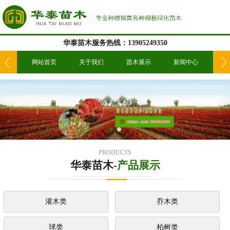
华泰苗木服务热线：13905249350
我们
网站首页
关于我们
苗木展示
新闻中心
工
PRODUCTS
华泰苗木-
产品展示
灌木类
乔木类
球类
柏树类