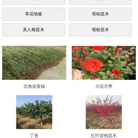
草花地被
塔柏苗木
美人梅苗木
蜀桧苗木
北海道黄杨
大花月季
丁香
红叶碧桃苗木